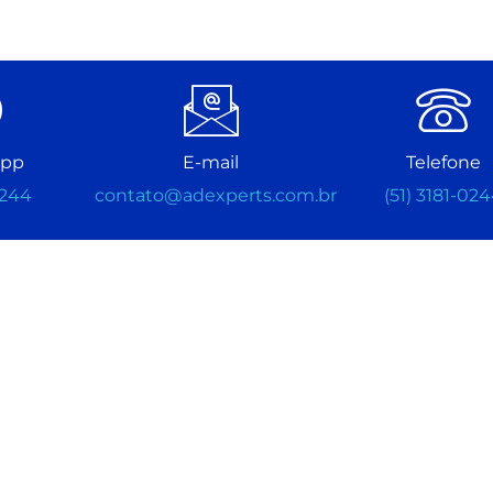
app
E-mail
Telefone
0244
contato@adexperts.com.br
(51) 3181-02