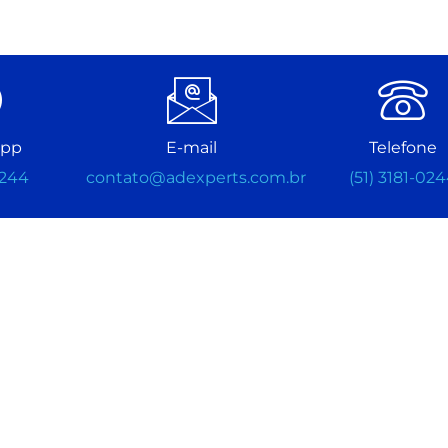
app
E-mail
Telefone
0244
contato@adexperts.com.br
(51) 3181-02