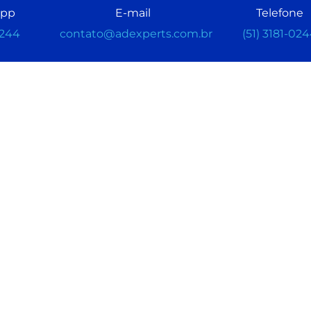
app
E-mail
Telefone
0244
contato@adexperts.com.br
(51) 3181-02