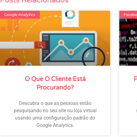
Posts Relacionados
Google Analytics
Faceb
O Que O Cliente Está
P
Procurando?
Descubra o que as pessoas estão
pesquisando no seu site ou loja virtual
usando uma configuração padrão do
Google Analytics.